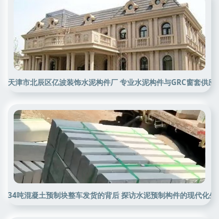
天津市北辰区亿波装饰水泥构件厂 专业水泥构件与GRC窗套供应
34吨混凝土预制块整车发货的背后 探访水泥预制构件的现代化生