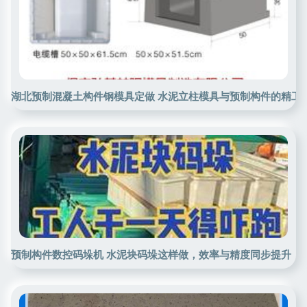
湖北预制混凝土构件钢模具定做 水泥立柱模具与预制构件的精工
预制构件数控码垛机 水泥块码垛这样做，效率与精度同步提升