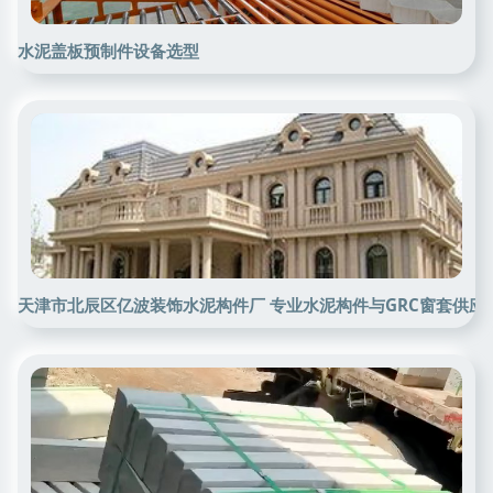
水泥盖板预制件设备选型
天津市北辰区亿波装饰水泥构件厂 专业水泥构件与GRC窗套供应