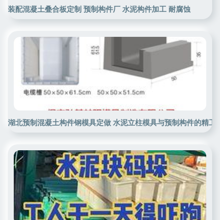
装配混凝土叠合板定制 预制构件厂 水泥构件加工 耐腐蚀
湖北预制混凝土构件钢模具定做 水泥立柱模具与预制构件的精工