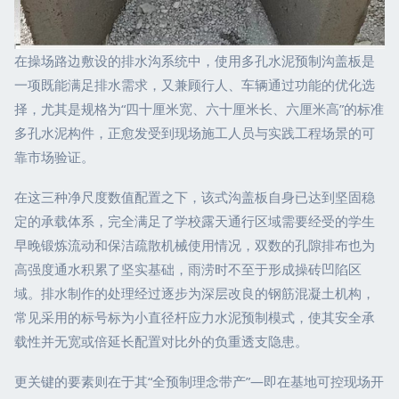
在操场路边敷设的排水沟系统中，使用多孔水泥预制沟盖板是
一项既能满足排水需求，又兼顾行人、车辆通过功能的优化选
择，尤其是规格为“四十厘米宽、六十厘米长、六厘米高”的标准
多孔水泥构件，正愈发受到现场施工人员与实践工程场景的可
靠市场验证。
在这三种净尺度数值配置之下，该式沟盖板自身已达到坚固稳
定的承载体系，完全满足了学校露天通行区域需要经受的学生
早晚锻炼流动和保洁疏散机械使用情况，双数的孔隙排布也为
高强度通水积累了坚实基础，雨涝时不至于形成操砖凹陷区
域。排水制作的处理经过逐步为深层改良的钢筋混凝土机构，
常见采用的标号标为小直径杆应力水泥预制模式，使其安全承
载性并无宽或倍延长配置对比外的负重透支隐患。
更关键的要素则在于其“全预制理念带产”—即在基地可控现场开