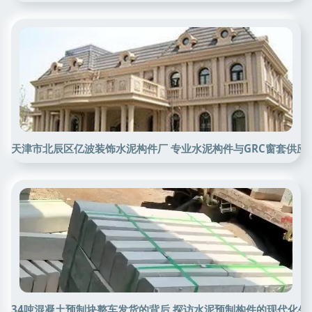
天津市北辰区亿波装饰水泥构件厂 专业水泥构件与GRC窗套供应
34吨混凝土预制块整车发货的背后 探访水泥预制构件的现代化生