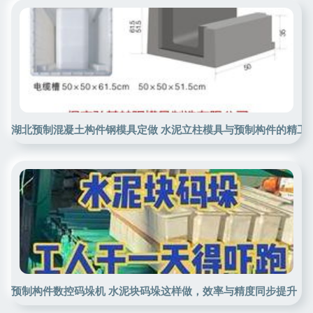
湖北预制混凝土构件钢模具定做 水泥立柱模具与预制构件的精工
预制构件数控码垛机 水泥块码垛这样做，效率与精度同步提升