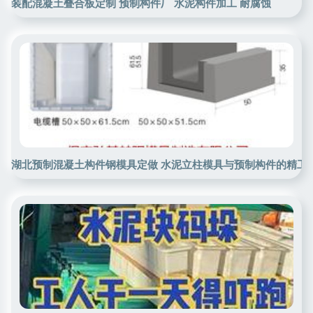
装配混凝土叠合板定制 预制构件厂 水泥构件加工 耐腐蚀
湖北预制混凝土构件钢模具定做 水泥立柱模具与预制构件的精工